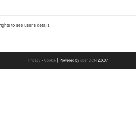
ghts to see user's details
|
Privacy
-
Cookie
Powered by
openDCN
2.0.37