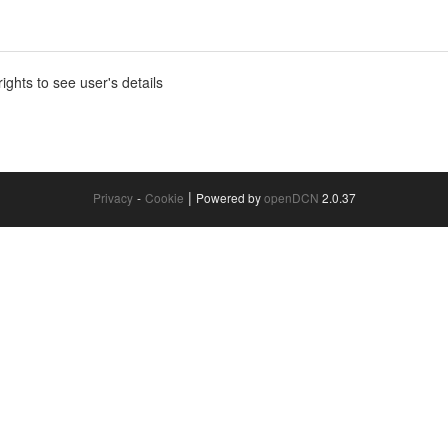
ghts to see user's details
|
Privacy
-
Cookie
Powered by
openDCN
2.0.37